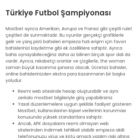
Türkiye Futbol Şampiyonası
Mostbet ayrıca Amerikan, Avrupa ve Fransız gibi çeşitli rulet
çeşitleri de sunmaktadır. Bu oyunlar gerçekçi grafiklerle
gelir ve yarış pisti bahisleri empieza hızlı erişim için favori
bahislerinizi kaydetme gibi ek özelliklere sahiptir. Ayrıca
bahis oynayabileceğiniz daha az bilinen birçok spor dalı da
vardır. Ayrıca, rekabetçi oranlar ve çizgilerle, the woman
zaman büyük kazanma şansınız olacak. Ücretsiz bahisler,
online bahislerinizden ekstra para kazanmanın bir başka
yoludur.
Resmi web sitesinde hesap oluşturabilir ve aynı
zerkalo mostbet bilgileriyle giriş yapabilirsiniz.
Yasal düzenlemelere uygun şekilde faaliyet gösteren
Mostbet, kullanıcılarının kişisel verilerinin korunması
konusunda yüksek standartlara sahiptir.
Ancak, APK dosyalarını resmi olmayan web
sitelerinden indirmek tehlikeli olabilir empieza akıllı
telefonunuzu virüs ve kötü amaçlı yazılım riski altına