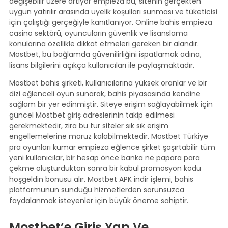
değişebilir üzere artıyor empieza bu, sitenin gerçekten
uygun yatırılır arasında üyelik koşulları sunması ve tüketicisi
için çalıştığı gerçeğiyle kanıtlanıyor. Online bahis empieza
casino sektörü, oyuncuların güvenlik ve lisanslama
konularına özellikle dikkat etmeleri gereken bir alandır.
Mostbet, bu bağlamda güvenilirliğini ispatlamak adına,
lisans bilgilerini açıkça kullanıcıları ile paylaşmaktadır.
Mostbet bahis şirketi, kullanıcılarına yüksek oranlar ve bir
dizi eğlenceli oyun sunarak, bahis piyasasında kendine
sağlam bir yer edinmiştir. Siteye erişim sağlayabilmek için
güncel Mostbet giriş adreslerinin takip edilmesi
gerekmektedir, zira bu tür siteler sık sık erişim
engellemelerine maruz kalabilmektedir. Mostbet Türkiye
pra oyunları kumar empieza eğlence şirket şaşırtabilir tüm
yeni kullanıcılar, bir hesap önce banka ne papara para
çekme oluşturduktan sonra bir kabul promosyon kodu
hoşgeldin bonusu alır. Mostbet APK indir işlemi, bahis
platformunun sunduğu hizmetlerden sorunsuzca
faydalanmak isteyenler için büyük öneme sahiptir.
Mostbet’e Giriş Yap Ve