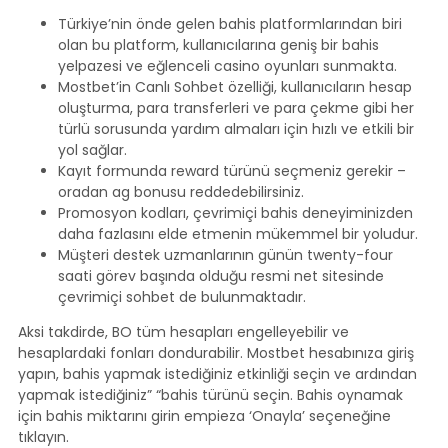
Türkiye’nin önde gelen bahis platformlarından biri
olan bu platform, kullanıcılarına geniş bir bahis
yelpazesi ve eğlenceli casino oyunları sunmakta.
Mostbet’in Canlı Sohbet özelliği, kullanıcıların hesap
oluşturma, para transferleri ve para çekme gibi her
türlü sorusunda yardım almaları için hızlı ve etkili bir
yol sağlar.
Kayıt formunda reward türünü seçmeniz gerekir –
oradan ag bonusu reddedebilirsiniz.
Promosyon kodları, çevrimiçi bahis deneyiminizden
daha fazlasını elde etmenin mükemmel bir yoludur.
Müşteri destek uzmanlarının günün twenty-four
saati görev başında olduğu resmi net sitesinde
çevrimiçi sohbet de bulunmaktadır.
Aksi takdirde, BO tüm hesapları engelleyebilir ve
hesaplardaki fonları dondurabilir. Mostbet hesabınıza giriş
yapın, bahis yapmak istediğiniz etkinliği seçin ve ardından
yapmak istediğiniz” “bahis türünü seçin. Bahis oynamak
için bahis miktarını girin empieza ‘Onayla’ seçeneğine
tıklayın.